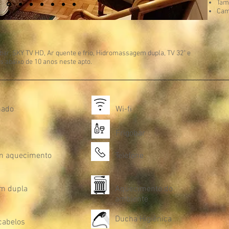
Tam
Cam
bar, S
KY TV HD, Ar quente e frio, Hidromassagem dupla, TV 32" e
 abaixo de 10 anos neste apto.
nado
Wi-fi
Frigobar
m aquecimento
Telefone
m dupla
Aquecimento do
ambiente
Ducha Higiênica
cabelos