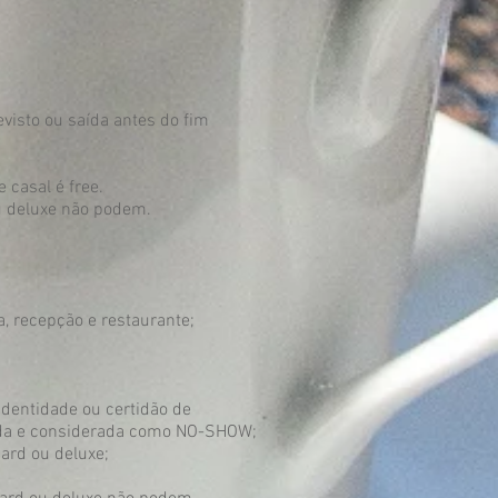
visto ou saída antes do fim
 casal é free.
u deluxe não podem.
a, recepção e restaurante;
dentidade ou certidão de
ada e considerada como NO-SHOW;
ard ou deluxe;