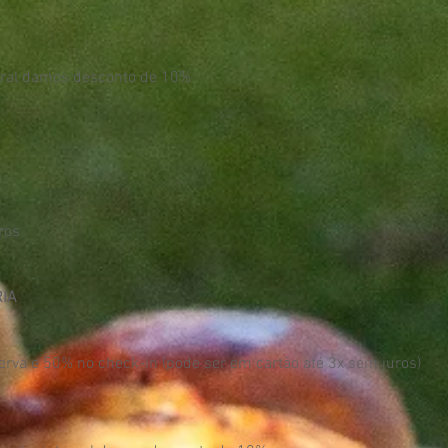
egral damos desconto de 10%
s
ros
RIA
rva e 50% no check-in (pode ser em cartão até 3x sem juros)