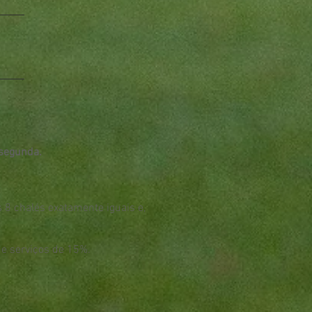
 segunda.
s 8 chalés exatamente iguais e,
de serviços de 15%.