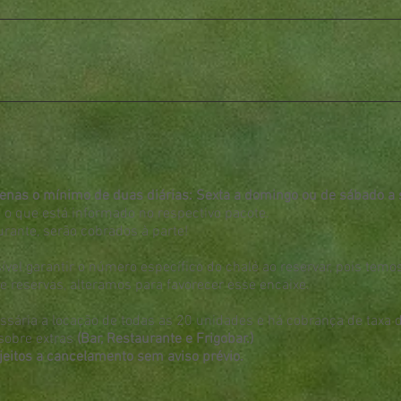
nas o mínimo de duas diárias: Sexta a domingo ou de sábado a
 o que está informado no respectivo pacote.
rante, serão cobrados à parte!
ível garantir o número específico do chalé ao reservar, pois temo
 reservas, alteramos para favorecer esse encaixe.
ssária a locação de todas as 20 unidades e há cobrança de taxa 
sobre extras
(Bar, Restaurante e Frigobar.)
eitos a cancelamento sem aviso prévio.