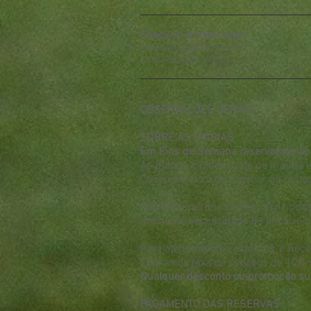
Check-in e check-out:
Check-in: a partir de 14 hs
Check-out: Até 12 hs
OBSERVAÇÕES GERAIS
SOBRE AS DIÁRIAS
Em Fins de Semana reservamos ape
As diárias incluem café da manhã e
Consumo extra de frigobar ou restau
Nas reservas dos chalés, não é poss
mediante necessidade de encaixe de
Para atendimentos a grupos, é nece
Cobramos taxa de serviços de 10% 
Qualquer desconto ou promoção suj
PAGAMENTO DAS RESERVAS