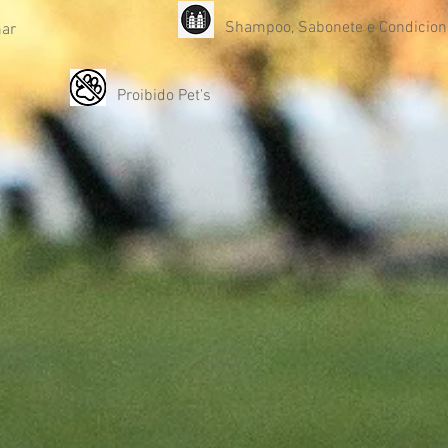
Shampoo, Sabonete e Condicion
mar
Proibido Pet's