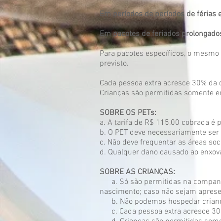
Em períodos de períodos de férias 
Em pacotes de feriados prolongados
Para pacotes específicos, o mesmo 
previsto.
Cada pessoa extra acresce 30% da d
Crianças são permitidas somente em
SOBRE OS PETs:
a. A tarifa de R$ 115,00 cobrada é p
b. O PET deve necessariamente ser 
c. Não deve frequentar as áreas soci
d. Qualquer dano causado ao enxova
SOBRE AS CRIANÇAS:
a. Só são permitidas na companhi
nascimento; caso não sejam apres
b. Não podemos hospedar crianças 
c. Cada pessoa extra acresce 30% 