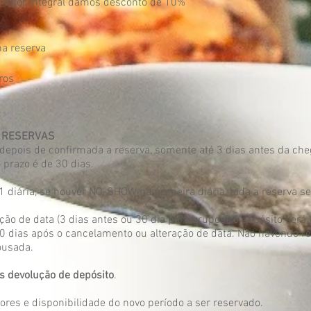
o valor integral damos desconto de 10%
na reserva
ros
 RESERVAS
depois de confirmada a reserva, somente até 3 dias antes da che
prazo é de 30 dias.
 diária, se houver NO-SHOW na primeira diária, toda a reserva 
ão de data (3 dias antes ou 30 dia para grupos), o depósito ser
0 dias após o cancelamento ou alteração de data. Não havendo r
ousada.
 devolução de depósito
.
lores e disponibilidade do novo período a ser reservado.