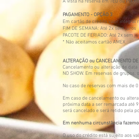
À vista na reserva em TED ou PIX n
PAGAMENTO - OPÇÃO 3
Em cartão de crédito valor integral 
FIM DE SEMANA: Até 2x sem juros
PACOTE DE FERIADO: Até 2x sem ju
* Não aceitamos cartão AMEX.
ALTERAÇÃO ou CANCELAMENTO DE
Cancelamento ou alteração de data 
NO SHOW. Em reservas de grupos, o 
No caso de reservas com mais de 01
Em caso de cancelamento ou alteraç
próxima data a ser remarcada até 9
será cancelado e será retido pela p
Em nenhuma circunstância fazemos
O uso do crédito está sujeito aos va