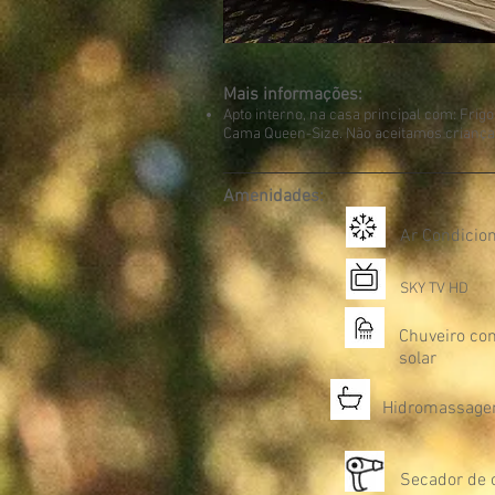
Mais informações:
Apto interno, na casa principal com: Frigo
Cama Queen-Size. Não aceitamos crianças
Amenidades:
Ar Condicio
S
KY TV HD
Chuveiro co
solar
Hidromassage
Secador de 