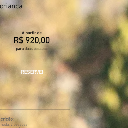
criança
A partir de
R$ 920,00
para duas pessoas
RESERVE!
crição:
moda: 2 pessoas