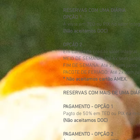
RESERVAS COM UMA DIÁRIA
OPÇÃO 1
À vista em TED ou PIX no valor int
(Não aceitamos DOC)
OPÇÃO 2
Em cartão de crédito valor integral
MEIO DE SEMANA: Até 6x sem juro
FIM DE SEMANA: Até 2x sem juros
PACOTE DE FERIADO: Até 2x sem ju
* Não aceitamos cartão AMEX.
RESERVAS COM MAIS DE UMA DIÁ
PAGAMENTO - OPÇÃO 1
Pagto de 50% em TED ou PIX na rese
(Não aceitamos DOC)
PAGAMENTO - OPÇÃO 2