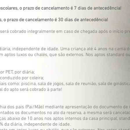
escolares, o prazo de cancelamento é 7 dias de antecedência!
, o prazo de cancelamento é 30 dias de antecedência!
será cobrado integralmente em caso de chegada após o início pre
iária, independente de idade. Uma criança até 4 anos na cama de
 aptos luxos ou chalés, que são externos. Nos aptos standard o
or PET, por diária;
conduzido por coleira;
ais como: piscina, sala de jogos, sala de reunião, sala de ginástic
l do apto será cobrado à parte!
a dos pais (Pai/Mãe) mediante apresentação do documento de i
entados os documentos no ato da reserva, a mesma será cancel
abaixo de 10 anos nos aptos internos da casa principal, stand
da diária, independente de idade.