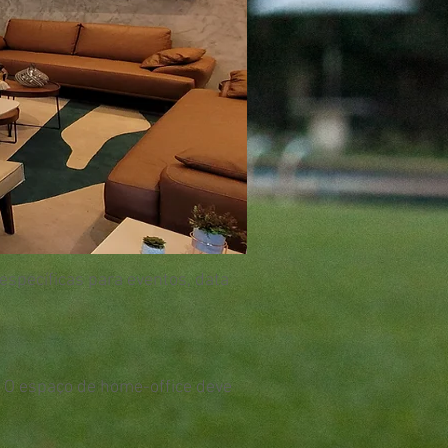
específicas para eventos
, data
 O espaço de home-office deve