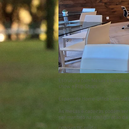
Estrutura com Mesas e cadeiras
show e Flip Shart.
Espaço de Home-office com sofás
As mesas e cadeiras podem ser 
ser mantido na configuração da 
CONSULTE-NOS!!