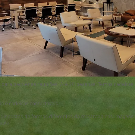
 para pequenas reuniões. Até 20 pessoas. Temos cadeiras 
 e cadeiras confortáveis.
dispostas de formas diferentes da mostrada nas imagens.
sala.